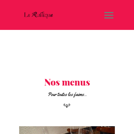
Nos menus
Section
Pour toutes les faims...
Tittle